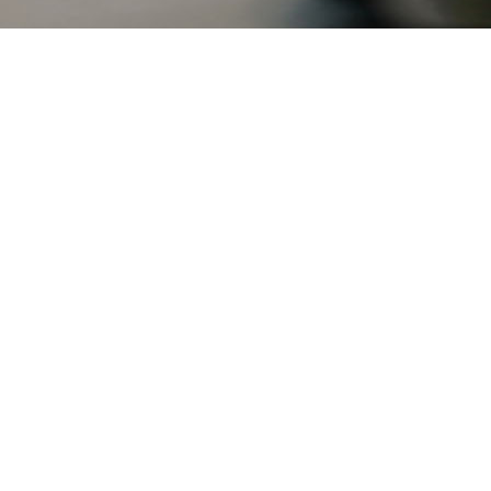
Abastecimento
Controlado
Controle efetivo de
abastecimentos com
histórico de KM do
veículo e média de
consumo.
Ordem de
Abastecimento