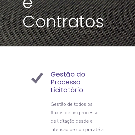
e
Contratos
Gestão do
Processo
Licitatório
Gestão de todos os
fluxos de um processo
de licitação desde a
intensão de compra até a