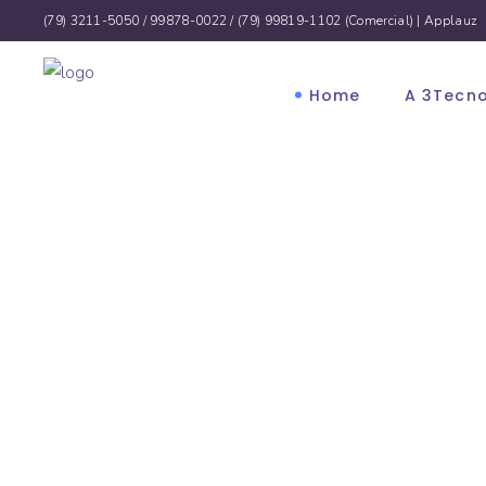
(79) 3211-5050 / 99878-0022 /
(79) 99819-1102 (Comercial)
|
Applauz
Home
A 3Tecn