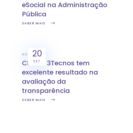
eSocial na Administração
Pública
SABER MAIS
20
NOTÍCIAS
Cliente 3Tecnos tem
SET
excelente resultado na
avaliação da
transparência
SABER MAIS