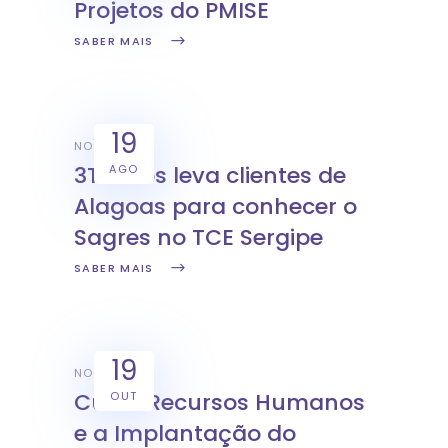
Projetos do PMISE
SABER MAIS
19
NOTÍCIAS
3Tecnos leva clientes de
AGO
Alagoas para conhecer o
Sagres no TCE Sergipe
SABER MAIS
19
NOTÍCIAS
Curso Recursos Humanos
OUT
e a Implantação do