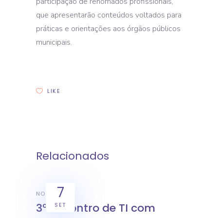
participação de renomados profissionais,
que apresentarão conteúdos voltados para
práticas e orientações aos órgãos públicos
municipais.
LIKE
Relacionados
7
NOTÍCIAS
3º Encontro de TI com
SET