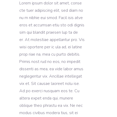
Lorem ipsum dolor sit amet, conse
cte tuer adipiscing elit, sed diam no
nu m nibhie eui smod. Facil isis atve
eros et accumsan etiu sto odi dignis
sim qui blandit praesen lup ta de
er. At molestiae appellantur pro. Vis
wisi oportere per ic ula ad, ei latine
prop riae na, mea cu purto debitis.
Primis nost rud no eos, no impedit
dissenti as mea, ea vide labor amus
neglegentur vix. Ancillae intellegat
vix et. Sit causae laoreet nolu ise.
Ad po exerci nusquam eos te. Cu
altera expet enda qui, munere
oblique theo phrastu ea vix. Ne nec
modus civibus modera tius, sit ei