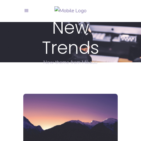
New
Trends
New theme from Mikado