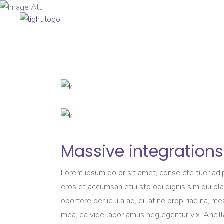
Home
A 3Tecnos
S
Massive integrations
Lorem ipsum dolor sit amet, conse cte tuer adipi
eros et accumsan etiu sto odi dignis sim qui bla
oportere per ic ula ad, ei latine prop riae na, m
mea, ea vide labor amus neglegentur vix. Ancilla