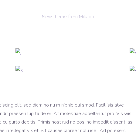
New theme from Mikado
oluções
Clientes
Blog
Downloads
Im
scing elit, sed diam no nu m nibhie eui smod. Facil isis atve
ndit praesen lup ta de er. At molestiae appellantur pro. Vis wisi
ea cu purto debitis. Primis nost rud no eos, no impedit dissenti as
e intellegat vix et. Sit causae laoreet nolu ise. Ad po exerci