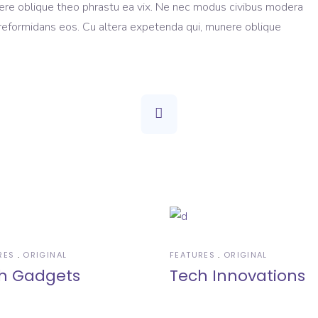
ere oblique theo phrastu ea vix. Ne nec modus civibus modera
m reformidans eos. Cu altera expetenda qui, munere oblique
RES
ORIGINAL
FEATURES
ORIGINAL
h Gadgets
Tech Innovations