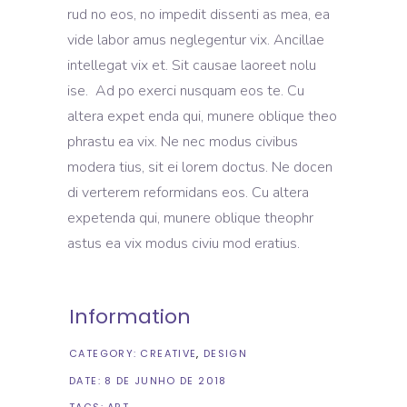
rud no eos, no impedit dissenti as mea, ea
vide labor amus neglegentur vix. Ancillae
intellegat vix et. Sit causae laoreet nolu
ise. Ad po exerci nusquam eos te. Cu
altera expet enda qui, munere oblique theo
phrastu ea vix. Ne nec modus civibus
modera tius, sit ei lorem doctus. Ne docen
di verterem reformidans eos. Cu altera
expetenda qui, munere oblique theophr
astus ea vix modus civiu mod eratius.
Information
CATEGORY:
CREATIVE
DESIGN
DATE:
8 DE JUNHO DE 2018