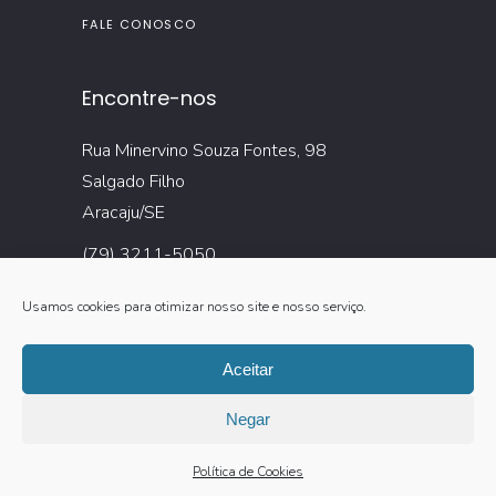
FALE CONOSCO
Encontre-nos
Rua Minervino Souza Fontes, 98
Salgado Filho
Aracaju/SE
(79) 3211-5050
(79) 99878-0022
Usamos cookies para otimizar nosso site e nosso serviço.
(79) 99819-1102 (Comercial)
Aceitar
Negar
Política de Cookies