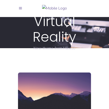
Virtual
Reality
New theme from Mikado