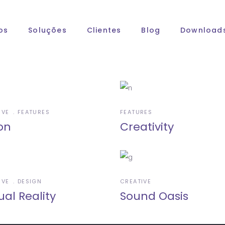
os
Soluções
Clientes
Blog
Download
IVE
FEATURES
FEATURES
on
Creativity
IVE
DESIGN
CREATIVE
ual Reality
Sound Oasis